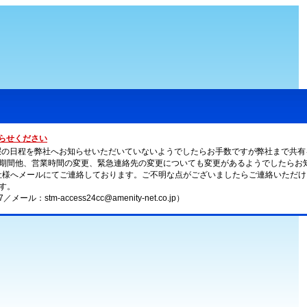
らせください
休暇の日程を弊社へお知らせいただいていないようでしたらお手数ですが弊社まで共有
期間他、営業時間の変更、緊急連絡先の変更についても変更があるようでしたらお
各社様へメールにてご連絡しております。ご不明な点がございましたらご連絡いただ
す。
37／メール：stm-access24cc@amenity-net.co.jp）